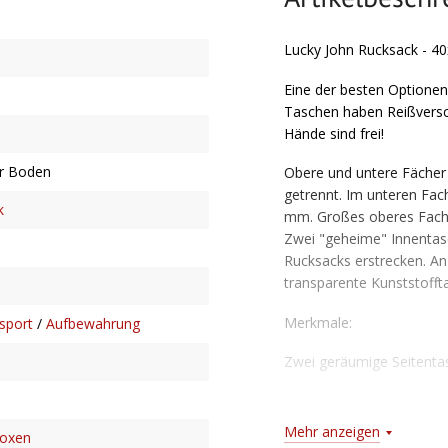
Lucky John Rucksack - 4
Eine der besten Optionen
Taschen haben Reißversch
Hände sind frei!
r Boden
Obere und untere Fächer
getrennt. Im unteren Fac
k
mm. Großes oberes Fach 
Zwei "geheime" Innentas
Rucksacks erstrecken. An
transparente Kunststofft
Merkmale:
sport
/
Aufbewahrung
Zwei geräumige Seitenta
Zwei Halterungen für Spi
Mehr anzeigen
boxen
Verstellbare Riemen an d