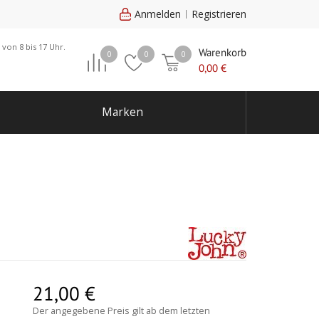
Anmelden
Registrieren
 von 8 bis 17 Uhr.
Warenkorb
0
0
0
0,00
€
Marken
21,00
€
Der angegebene Preis gilt ab dem letzten