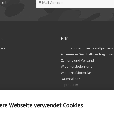
 an!
ns
Hilfe
ten
Informationen zum Bestellprozess
Allgemeine Geschäftsbedingunge
Zahlung und Versand
Widerrufsbelehrung
Wiederrufsformular
Datenschutz
Impressum
Batteriegesetzhinweise
FAQ
Einstellungen Cookie
ere Webseite verwendet Cookies