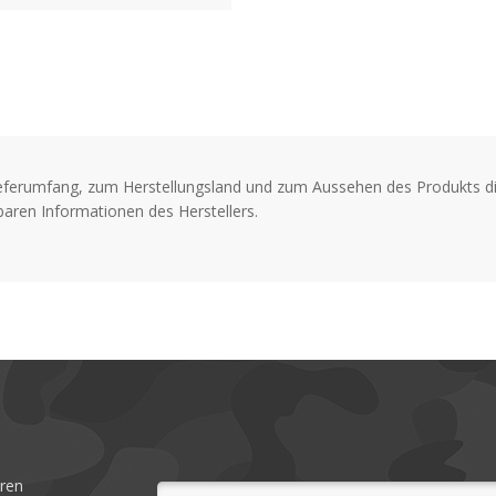
Gepolsterte Rücken- und 
Handgriff
Wasserdichter Boden
Größe (cm) - 40 x 38 x 2
eferumfang, zum Herstellungsland und zum Aussehen des Produkts di
Material - 600D Polyeste
aren Informationen des Herstellers.
Gewicht (kg) - 1,93
eren