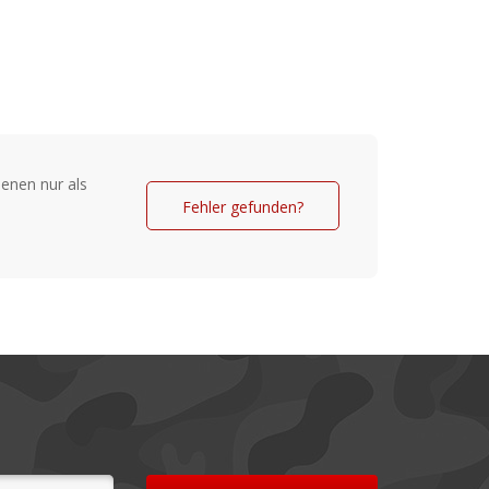
Schultergurte
3
enen nur als
Fehler gefunden?
r