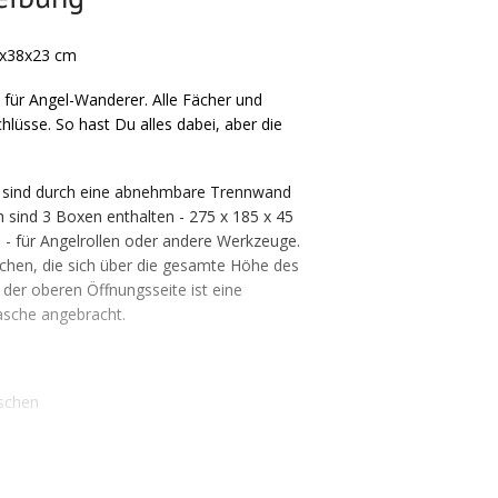
0x38x23 cm
 für Angel-Wanderer. Alle Fächer und
lüsse. So hast Du alles dabei, aber die
 sind durch eine abnehmbare Trennwand
h sind 3 Boxen enthalten - 275 x 185 x 45
- für Angelrollen oder andere Werkzeuge.
chen, die sich über die gesamte Höhe des
 der oberen Öffnungsseite ist eine
asche angebracht.
schen
nnruten und Kescher
er Oberseite