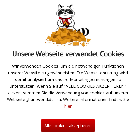
Absenden
Unsere Webseite verwendet Cookies
Zur Übersicht
Wir verwenden Cookies, um die notwendigen Funktionen
unserer Website zu gewährleisten. Die Webseitenutzung wird
Angeln
somit analysiert um unsere Marketingbemühungen zu
unterstützen. Wenn Sie auf "ALLE COOKIES AKZEPTIEREN"
Jagd- und Schießsport
klicken, stimmen Sie die Verwendung von cookies auf unserer
Webseite „huntworld.de“ zu. Weitere Informationen finden. Sie
Über uns
hier
Neuigkeiten
Hilfe
Alle cookies akzeptieren
Kontakt
Informationen zum Bestellprozess
Mein Konto