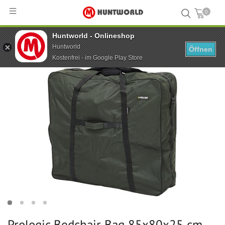
0
Huntworld - Onlineshop
Hauptseite
...
Prologic Bedchair Bag 85x80x25 cm
Huntworld
Öffnen
Kostenfrei - im Google Play Store
Prologic Bedchair Bag 85x80x25 cm