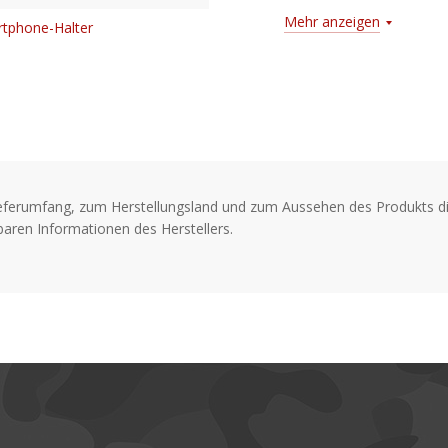
Voll gepolstert
Mehr anzeigen
artphone-Halter
Ideal für elektronische 
Vorgeformter Deckel
Integrierte USB-Buchse
Inklusive Smartphone-Hal
Herausnehmbare Trennw
eferumfang, zum Herstellungsland und zum Aussehen des Produkts di
aren Informationen des Herstellers.
Abmessungen: 40x25x17