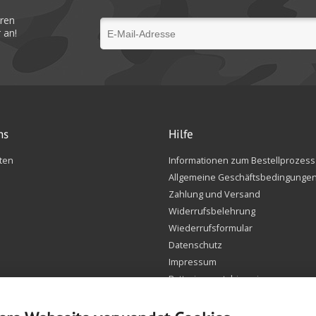
eren
 an!
ns
Hilfe
ten
Informationen zum Bestellprozess
Allgemeine Geschäftsbedingunge
Zahlung und Versand
Widerrufsbelehrung
Wiederrufsformular
Datenschutz
Impressum
Batteriegesetzhinweise
FAQ
Einstellungen Cookie