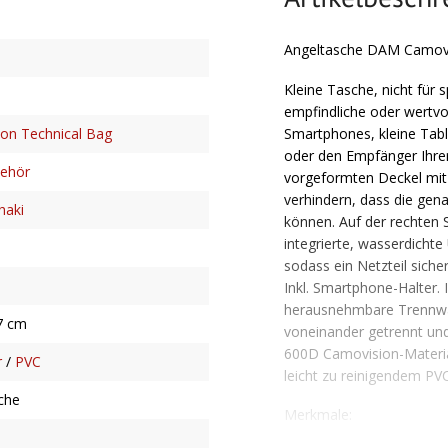
Angeltasche DAM Camovis
Kleine Tasche, nicht für 
empfindliche oder wertvo
Smartphones, kleine Tab
on Technical Bag
oder den Empfänger Ihrer
behör
vorgeformten Deckel mit 
verhindern, dass die ge
haki
können. Auf der rechten S
integrierte, wasserdich
sodass ein Netzteil sich
Inkl. Smartphone-Halter.
herausnehmbare Trennwä
7 cm
voneinander getrennt und 
600D Camovision-Materia
r
/
PVC
leicht zu reinigendem PVC
che
Merkmale: