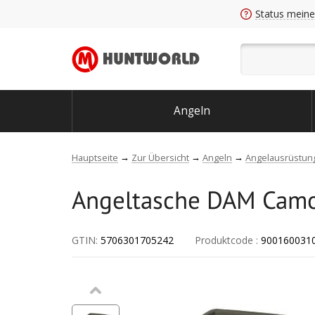
Status meine
Angeln
Hauptseite
Zur Übersicht
Angeln
Angelausrüstun
Angeltasche DAM Camovi
GTIN:
5706301705242
Produktcode
:
900160031