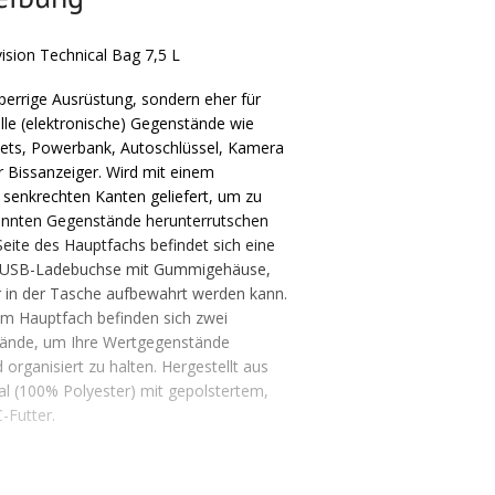
ion Technical Bag 7,5 L
sperrige Ausrüstung, sondern eher für
lle (elektronische) Gegenstände wie
lets, Powerbank, Autoschlüssel, Kamera
 Bissanzeiger. Wird mit einem
senkrechten Kanten geliefert, um zu
nannten Gegenstände herunterrutschen
eite des Hauptfachs befindet sich eine
te USB-Ladebuchse mit Gummigehäuse,
er in der Tasche aufbewahrt werden kann.
 Im Hauptfach befinden sich zwei
nde, um Ihre Wertgegenstände
organisiert zu halten. Hergestellt aus
l (100% Polyester) mit gepolstertem,
-Futter.