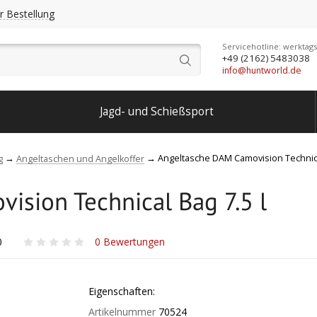
r Bestellung
Servicehotline: werktags
+49 (2162) 5483038
info@huntworld.de
Jagd- und Schießsport
Angeltasche DAM Camovision Technical
g
Angeltaschen und Angelkoffer
sion Technical Bag 7.5 l
0
0
Bewertungen
Eigenschaften:
Artikelnummer
70524