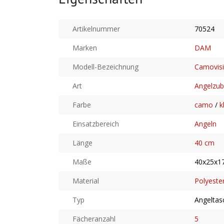
Artikelnummer
70524
Marken
DAM
Modell-Bezeichnung
Camovisi
Art
Angelzu
Farbe
camo
/
k
Einsatzbereich
Angeln
Länge
40 cm
Maße
40x25x1
Material
Polyeste
Typ
Angeltas
Fächeranzahl
5