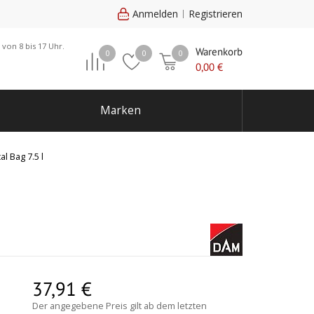
Anmelden
Registrieren
 von 8 bis 17 Uhr.
Warenkorb
0
0
0
0,00
€
Marken
 Bag 7.5 l
37,91
€
Der angegebene Preis gilt ab dem letzten