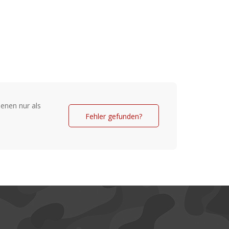
Wertsachen
ter
ände im Hauptfach
enen nur als
Fehler gefunden?
 cm