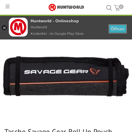
0
Huntworld - Onlineshop
Hauptseite
...
Tasche Savage Gear Roll Up Pouch Holds 12 Up To 15 cm
Huntworld
Öffnen
Kostenfrei - im Google Play Store
Tasche Savage Gear Roll Up Pouch